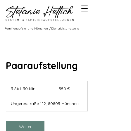
/
Familienaufstellung München
Dienstleistungsseite
Paaraufstellung
550
Euro
3 Std. 30 Min.
3
550 €
S
t
Ungererstraße 112, 80805 München
d
.
3
0
Weiter
M