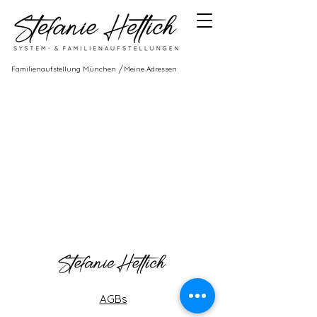
/
Familienaufstellung München
Meine Adressen
AGBs